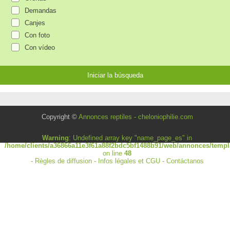
Demandas
Canjes
Con foto
Con vídeo
Copyright ©
Annonces reptiles - cheloniophilie.com
Warning
: Undefined array key "name_page_es" in
/home/clients/a36866a11e3f61a88f2bdc5bf1488b91/web/annonces/templa
on line
48
-
Règles de diffusion
-
Infos légales et CGU
-
Contáctanos