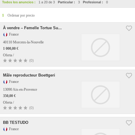
Todos los anuncios :
1 a 20 de 3
Particular :
3
Profesional :
0
1
Ordenar por precio
À vendre – Femelle Tortue Su...
France
40110 Morcenx-la-Nouvelle
1 000,00 €
Oferta /
(0)
Mâle reproducteur Boettgeri
France
13090 Aix-en-Provence
350,00 €
Oferta /
(0)
BB TESTUDO
France