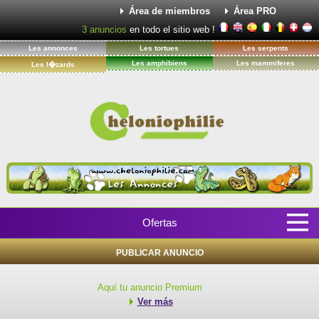
Área de miembros
Área PRO
3
anuncios
en todo el sitio web !
Les annonces
Les tortues
Les serpents
Les amphibiens
Les mammiferes
Les l�zards
Ofertas
PUBLICAR ANUNCIO
Aquí tu anuncio Premium
Ver más