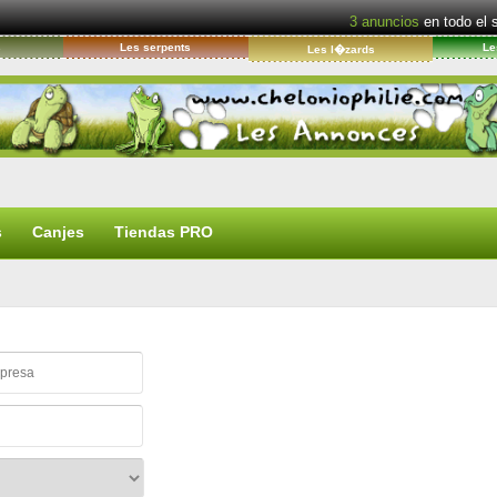
3
anuncios
en todo el 
s
Les serpents
Le
Les l�zards
s
Canjes
Tiendas PRO