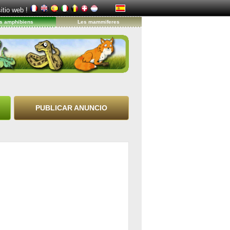
sitio web !
s amphibiens
Les mammiferes
PUBLICAR ANUNCIO