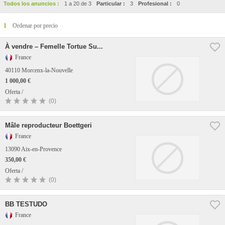
Todos los anuncios :
1 a 20 de 3
Particular :
3
Profesional :
0
1
Ordenar por precio
À vendre – Femelle Tortue Su...
France
40110 Morcenx-la-Nouvelle
1 000,00 €
Oferta /
(0)
Mâle reproducteur Boettgeri
France
13090 Aix-en-Provence
350,00 €
Oferta /
(0)
BB TESTUDO
France