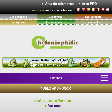
Área de miembros
Área PRO
3
anuncios
en todo el sitio web !
Les annonces
Les tortues
Les serpents
Les amphibiens
Les mammiferes
Les l�zards
Ofertas
PUBLICAR ANUNCIO
Aquí tu anuncio Premium
Ver más