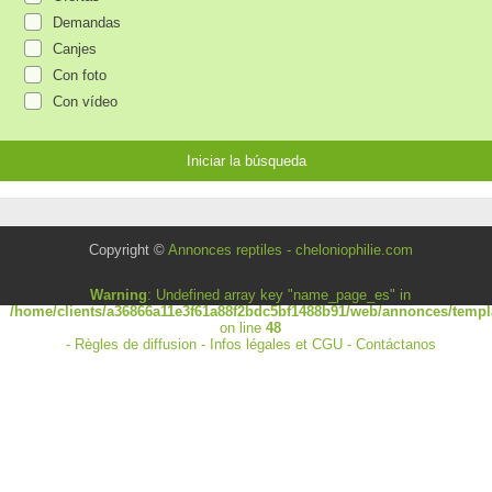
Demandas
Canjes
Con foto
Con vídeo
Copyright ©
Annonces reptiles - cheloniophilie.com
Warning
: Undefined array key "name_page_es" in
/home/clients/a36866a11e3f61a88f2bdc5bf1488b91/web/annonces/templa
on line
48
-
Règles de diffusion
-
Infos légales et CGU
-
Contáctanos