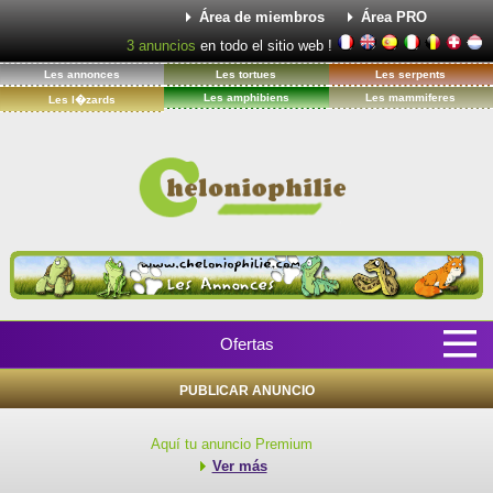
Área de miembros
Área PRO
3
anuncios
en todo el sitio web !
Les annonces
Les tortues
Les serpents
Les amphibiens
Les mammiferes
Les l�zards
Ofertas
PUBLICAR ANUNCIO
Aquí tu anuncio Premium
Ver más