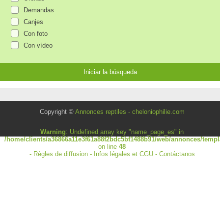
Demandas
Canjes
Con foto
Con vídeo
Copyright ©
Annonces reptiles - cheloniophilie.com
Warning
: Undefined array key "name_page_es" in
/home/clients/a36866a11e3f61a88f2bdc5bf1488b91/web/annonces/templa
on line
48
-
Règles de diffusion
-
Infos légales et CGU
-
Contáctanos