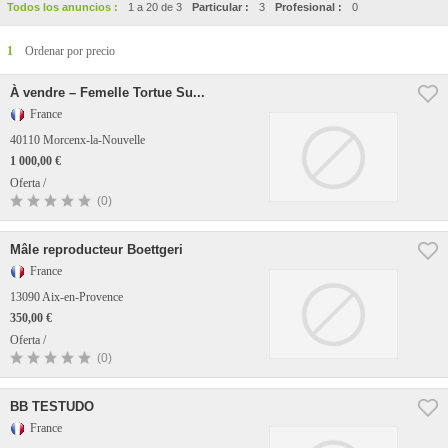
Todos los anuncios :
1 a 20 de 3
Particular :
3
Profesional :
0
1
Ordenar por precio
À vendre – Femelle Tortue Su...
France
40110 Morcenx-la-Nouvelle
1 000,00 €
Oferta /
(0)
Mâle reproducteur Boettgeri
France
13090 Aix-en-Provence
350,00 €
Oferta /
(0)
BB TESTUDO
France