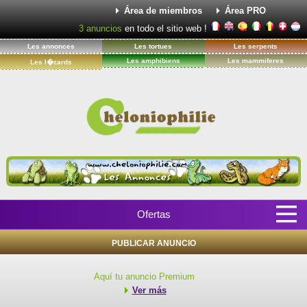
Área de miembros
Área PRO
3
anuncios
en todo el sitio web !
Les annonces
Les tortues
Les serpents
Les amphibiens
Les mammiferes
Les l�zards
Ofertas
PUBLICAR ANUNCIO
Aquí tu anuncio Premium
Ver más