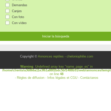
Demandas
Canjes
Con foto
Con vídeo
Copyright ©
Annonces reptiles - cheloniophilie.com
Warning
: Undefined array key "name_page_es" in
/home/clients/a36866a11e3f61a88f2bdc5bf1488b91/web/annonces/templa
on line
48
-
Règles de diffusion
-
Infos légales et CGU
-
Contáctanos