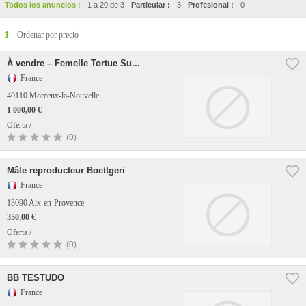
Todos los anuncios :
1 a 20 de 3
Particular :
3
Profesional :
0
1
Ordenar por precio
À vendre – Femelle Tortue Su...
France
40110 Morcenx-la-Nouvelle
1 000,00 €
Oferta /
(0)
Mâle reproducteur Boettgeri
France
13090 Aix-en-Provence
350,00 €
Oferta /
(0)
BB TESTUDO
France