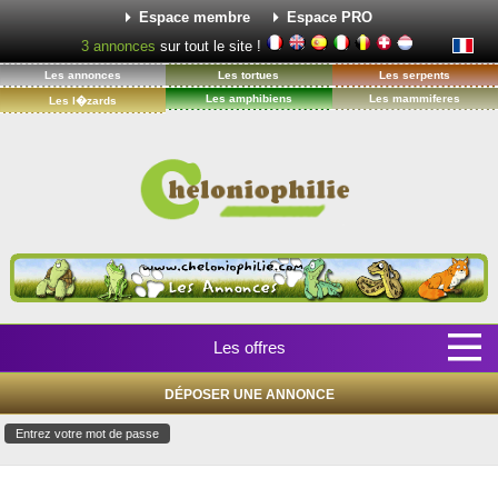
Espace membre
Espace PRO
3
annonces
sur tout le site !
Les annonces
Les tortues
Les serpents
Les amphibiens
Les mammiferes
Les l�zards
Les offres
DÉPOSER UNE ANNONCE
Entrez votre mot de passe