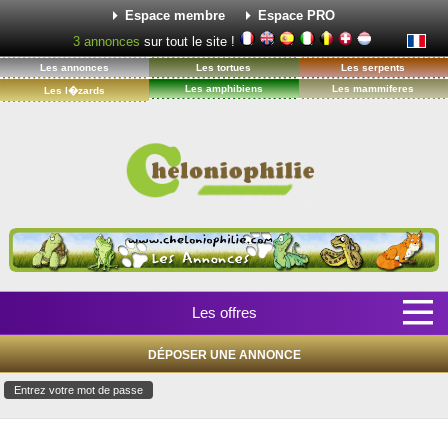
Espace membre
Espace PRO
3
annonces
sur tout le site !
Les annonces
Les tortues
Les serpents
Les amphibiens
Les mammiferes
Les l�zards
Les offres
DÉPOSER UNE ANNONCE
Entrez votre mot de passe