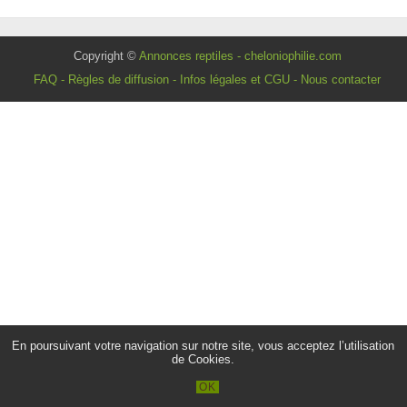
Copyright ©
Annonces reptiles - cheloniophilie.com
FAQ
-
Règles de diffusion
-
Infos légales et CGU
-
Nous contacter
En poursuivant votre navigation sur notre site, vous acceptez l’utilisation
de Cookies.
OK