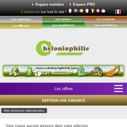
Espace membre
Espace PRO
3
annonces
sur tout le site !
Les annonces
Les tortues
Les serpents
Les amphibiens
Les mammiferes
Les l�zards
Les offres
DÉPOSER UNE ANNONCE
Mes annonces sélectionnées
Vous n'avez aucune annonce dans votre sélection