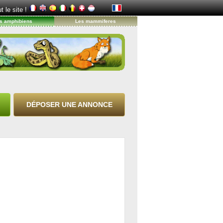
t le site !
s amphibiens
Les mammiferes
DÉPOSER UNE ANNONCE