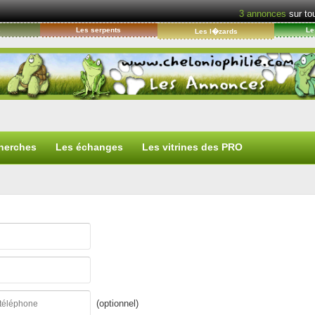
3
annonces
sur tou
s
Les serpents
Le
Les l�zards
herches
Les échanges
Les vitrines des PRO
(optionnel)