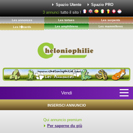
Spazio Utente
Spazio PRO
3
annunci
tutto il sito !
Les annonces
Les tortues
Les serpents
Les amphibiens
Les mammiferes
Les l�zards
Vendi
INSERISCI ANNUNCIO
Qui annuncio premium
Per saperne du più