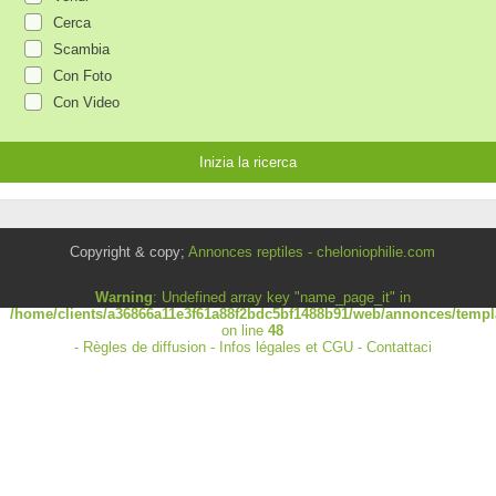
Cerca
Scambia
Con Foto
Con Video
Copyright & copy;
Annonces reptiles - cheloniophilie.com
Warning
: Undefined array key "name_page_it" in
/home/clients/a36866a11e3f61a88f2bdc5bf1488b91/web/annonces/templa
on line
48
-
Règles de diffusion
-
Infos légales et CGU
-
Contattaci