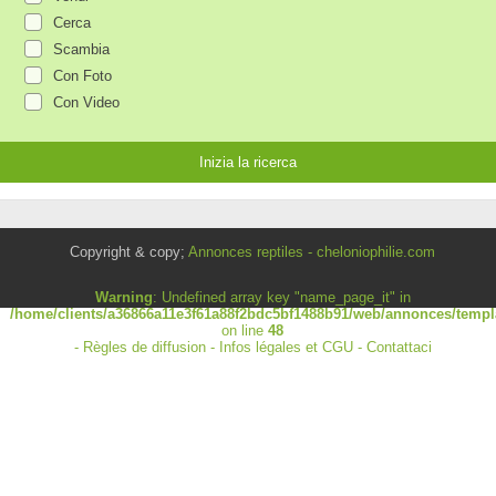
Cerca
Scambia
Con Foto
Con Video
Copyright & copy;
Annonces reptiles - cheloniophilie.com
Warning
: Undefined array key "name_page_it" in
/home/clients/a36866a11e3f61a88f2bdc5bf1488b91/web/annonces/templa
on line
48
-
Règles de diffusion
-
Infos légales et CGU
-
Contattaci