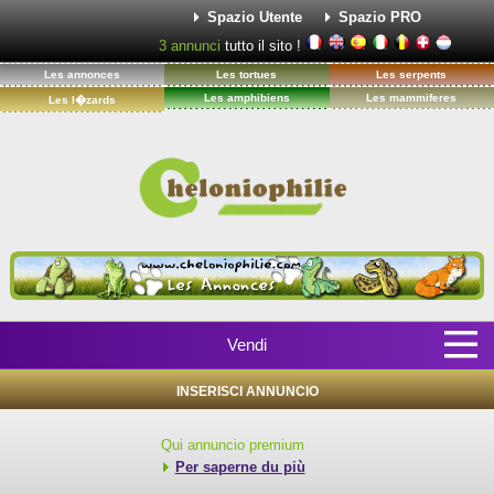
Spazio Utente
Spazio PRO
3
annunci
tutto il sito !
Les annonces
Les tortues
Les serpents
Les amphibiens
Les mammiferes
Les l�zards
Vendi
INSERISCI ANNUNCIO
Qui annuncio premium
Per saperne du più