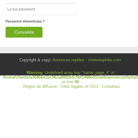
Password dimenticata ?
Copyright & copy;
Annonces reptiles - cheloniophilie.com
Warning
: Undefined array key "name_page_it" in
/home/clients/a36866a11e3f61a88f2bdc5bf1488b91/web/annonces/templa
on line
48
-
Règles de diffusion
-
Infos légales et CGU
-
Contattaci