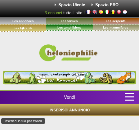
Spazio Utente
Spazio PRO
3
annunci
tutto il sito !
Les annonces
Les tortues
Les serpents
Les amphibiens
Les mammiferes
Les l�zards
Vendi
INSERISCI ANNUNCIO
Inserisci la tua password