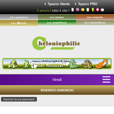
Spazio Utente
Spazio PRO
3
annunci
tutto il sito !
Les annonces
Les tortues
Les serpents
Les amphibiens
Les mammiferes
Les l�zards
Vendi
INSERISCI ANNUNCIO
Inserisci la tua password