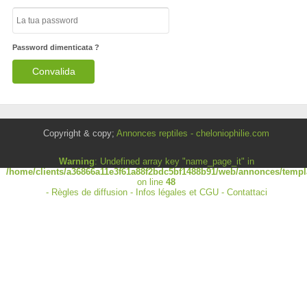
Password dimenticata ?
Copyright & copy;
Annonces reptiles - cheloniophilie.com
Warning
: Undefined array key "name_page_it" in
/home/clients/a36866a11e3f61a88f2bdc5bf1488b91/web/annonces/templa
on line
48
-
Règles de diffusion
-
Infos légales et CGU
-
Contattaci