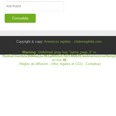
Copyright & copy;
Annonces reptiles - cheloniophilie.com
Warning
: Undefined array key "name_page_it" in
/home/clients/a36866a11e3f61a88f2bdc5bf1488b91/web/annonces/templa
on line
48
-
Règles de diffusion
-
Infos légales et CGU
-
Contattaci