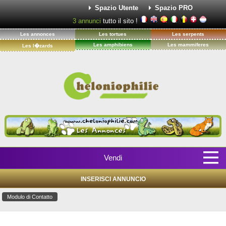
Spazio Utente
Spazio PRO
3
annunci
tutto il sito !
Les annonces
Les tortues
Les serpents
Les amphibiens
Les mammiferes
Les l�zards
Vendi
INSERISCI ANNUNCIO
Modulo di Contatto