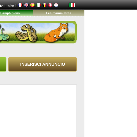
to il sito !
s amphibiens
Les mammiferes
INSERISCI ANNUNCIO