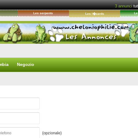
3
annunci
tut
s
Les serpents
Le
Les l�zards
mbia
Negozio
(opzionale)