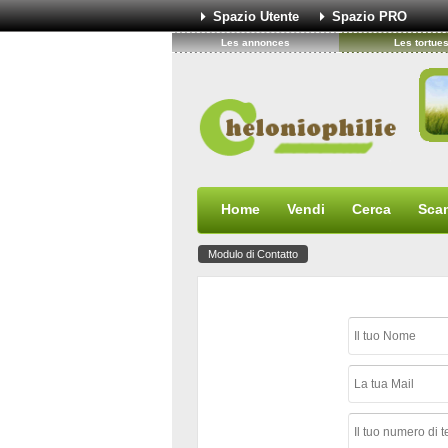
Spazio Utente
Spazio PRO
Les annonces
Les tortue
Home
Vendi
Cerca
Sca
Modulo di Contatto