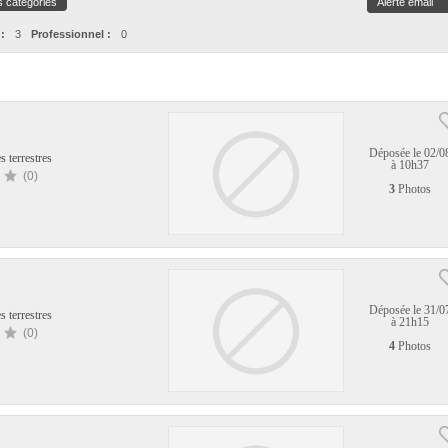
s catégories
Alerte email
 :
3
Professionnel :
0
Déposée le 02/0
s terrestres
à 10h37
(0)
3
Photos
Déposée le 31/0
s terrestres
à 21h15
(0)
4
Photos