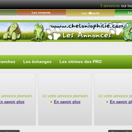
3
annonces
sur tou
s
Les serpents
Le
Les l�zards
herches
Les échanges
Les vitrines des PRO
re annonce premium
Ici votre annonce premium
Ici votre annonce 
n savoir plus
En savoir plus
En savoir p