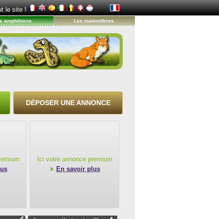
t le site !
s amphibiens
Les mammiferes
DÉPOSER UNE ANNONCE
premium
Ici votre annonce premium
lus
En savoir plus