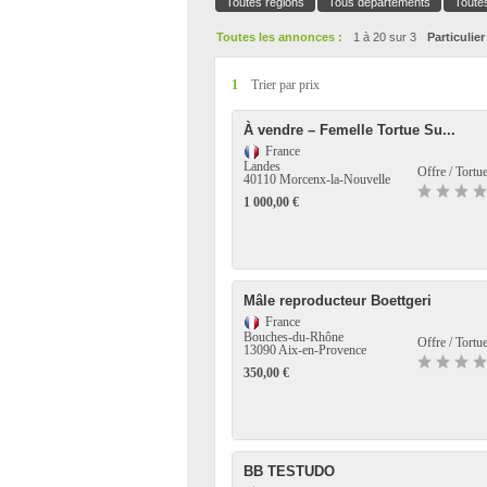
Toutes régions
Tous départements
Toute
Toutes les annonces :
1 à 20 sur 3
Particulier
1
Trier par prix
À vendre – Femelle Tortue Su...
France
Landes
Offre / Tortue
40110 Morcenx-la-Nouvelle
1 000,00 €
Mâle reproducteur Boettgeri
France
Bouches-du-Rhône
Offre / Tortue
13090 Aix-en-Provence
350,00 €
BB TESTUDO