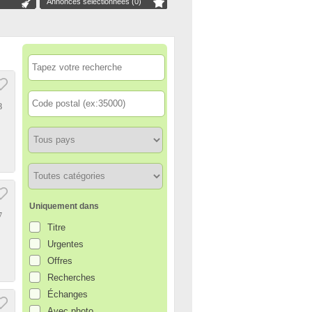
Annonces sélectionnées (
0
)
8
Uniquement dans
7
Titre
Urgentes
Offres
Recherches
Échanges
Avec photo