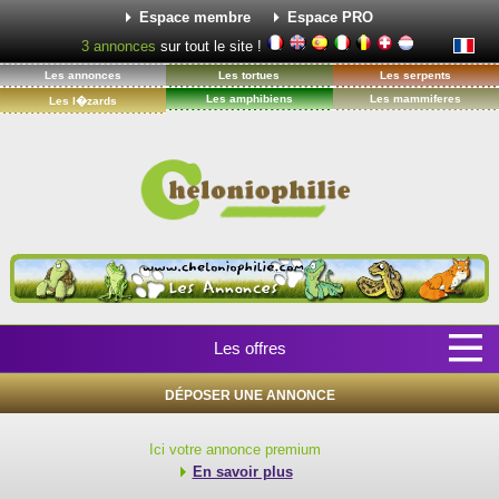
Espace membre
Espace PRO
3
annonces
sur tout le site !
Les annonces
Les tortues
Les serpents
Les amphibiens
Les mammiferes
Les l�zards
Les offres
DÉPOSER UNE ANNONCE
Ici votre annonce premium
En savoir plus