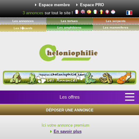
Espace membre
Espace PRO
3
annonces
sur tout le site !
Les annonces
Les tortues
Les serpents
Les amphibiens
Les mammiferes
Les l�zards
Les offres
DÉPOSER UNE ANNONCE
Ici votre annonce premium
En savoir plus