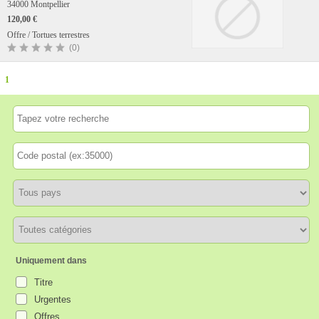
34000 Montpellier
120,00 €
Offre / Tortues terrestres
(0)
1
Uniquement dans
Titre
Urgentes
Offres