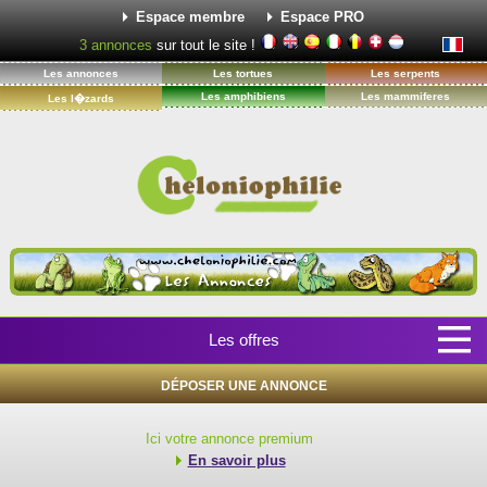
Espace membre
Espace PRO
3
annonces
sur tout le site !
Les annonces
Les tortues
Les serpents
Les amphibiens
Les mammiferes
Les l�zards
Les offres
DÉPOSER UNE ANNONCE
Ici votre annonce premium
En savoir plus