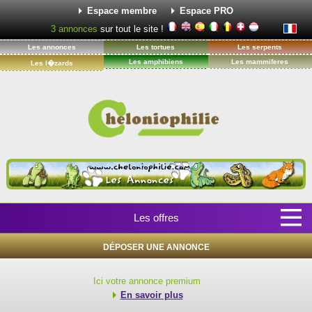
Espace membre
Espace PRO
3
annonces
sur tout le site !
Les annonces
Les tortues
Les serpents
Les amphibiens
Les mammiferes
Les l�zards
Les offres
DÉPOSER UNE ANNONCE
Ici votre annonce premium
En savoir plus