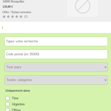
34000 Montpellier
120,00 €
Offre / Tortues terrestres
(0)
1
Uniquement dans
Titre
Urgentes
Offres