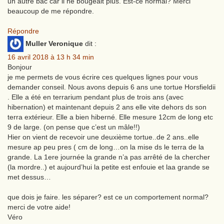
un autre bac car il ne bougeait plus. Est-ce normal? Merci
beaucoup de me répondre.
Répondre
Muller Veronique
dit :
16 avril 2018 à 13 h 34 min
Bonjour
je me permets de vous écrire ces quelques lignes pour vous
demander conseil. Nous avons depuis 6 ans une tortue Horsfieldii
. Elle a été en terrarium pendant plus de trois ans (avec
hibernation) et maintenant depuis 2 ans elle vite dehors ds son
terra extérieur. Elle a bien hiberné. Elle mesure 12cm de long etc
9 de large. (on pense que c’est un mâle!!)
Hier on vient de recevoir une deuxième tortue..de 2 ans..elle
mesure ap peu pres ( cm de long…on la mise ds le terra de la
grande. La 1ere journée la grande n’a pas arrêté de la chercher
(la mordre..) et aujourd’hui la petite est enfouie et laa grande se
met dessus…
que dois je faire. les séparer? est ce un comportement normal?
merci de votre aide!
Véro