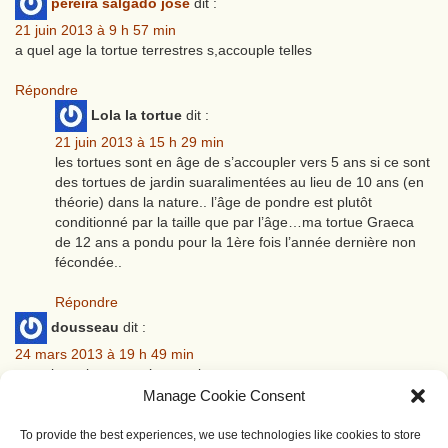
pereira salgado jose
dit :
21 juin 2013 à 9 h 57 min
a quel age la tortue terrestres s,accouple telles
Répondre
Lola la tortue
dit :
21 juin 2013 à 15 h 29 min
les tortues sont en âge de s’accoupler vers 5 ans si ce sont
des tortues de jardin suaralimentées au lieu de 10 ans (en
théorie) dans la nature.. l’âge de pondre est plutôt
conditionné par la taille que par l’âge…ma tortue Graeca
de 12 ans a pondu pour la 1ère fois l’année dernière non
fécondée..
Répondre
dousseau
dit :
24 mars 2013 à 19 h 49 min
a quel age la tortue s’accouple
Manage Cookie Consent
Répondre
Bruno G
dit :
To provide the best experiences, we use technologies like cookies to store