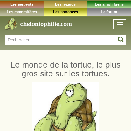
Les serpents
Les lézards
Les amphibiens
Les mammifères
Les annonces
Le forum
Toggl
naviga
Rechercher :
Le monde de la tortue, le plus
gros site sur les tortues.