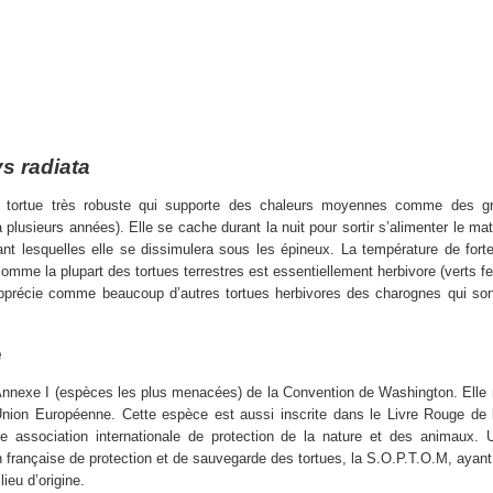
s radiata
ne tortue très robuste qui supporte des chaleurs moyennes comme des gr
 plusieurs années). Elle se cache durant la nuit pour sortir s’alimenter le mat
nt lesquelles elle se dissimulera sous les épineux. La température de forte
comme la plupart des tortues terrestres est essentiellement herbivore (verts fe
 apprécie comme beaucoup d’autres tortues herbivores des charognes qui son
e
’Annexe I (espèces les plus menacées) de la Convention de Washington. Elle 
Union Européenne. Cette espèce est aussi inscrite dans le Livre Rouge de 
e association internationale de protection de la nature et des animaux. U
 française de protection et de sauvegarde des tortues, la S.O.P.T.O.M, ayant
ieu d’origine.