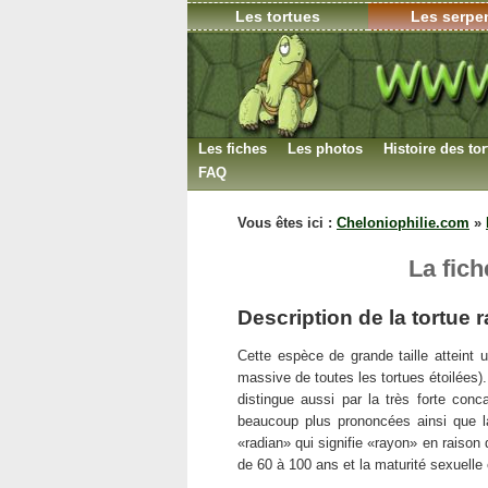
Les tortues
Les serpe
Les fiches
Les photos
Histoire des to
FAQ
Déterminer le sexe
Vous êtes ici :
Cheloniophilie.com
»
L’hibernation
La reproduction
La fich
Le nombre d’espèces
Description de la tortue
Les soins
Garder une carapace
Cette espèce de grande taille atteint
massive de toutes les tortues étoilées)
Incubation des oeufs
distingue aussi par la très forte conc
Espérance de vie
beaucoup plus prononcées ainsi que l
Législation
«radian» qui signifie «rayon» en raison 
de 60 à 100 ans et la maturité sexuelle
Maladies