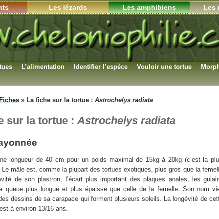
nts
Les lézards
Les amphibiens
Les 
rtues
L’alimentation
Identifier l’espèce
Vouloir une tortue
Morph
Fiches
»
La fiche sur la tortue :
Astrochelys radiata
e sur la tortue :
Astrochelys radiata
 rayonnée
 une longueur de 40 cm pour un poids maximal de 15kg à 20kg (c’est la pl
. Le mâle est, comme la plupart des tortues exotiques, plus gros que la femell
avité de son plastron, l’écart plus important des plaques anales, les gulai
a queue plus longue et plus épaisse que celle de la femelle. Son nom vi
des dessins de sa carapace qui forment plusieurs soleils. La longévité de cett
 est à environ 13/16 ans.