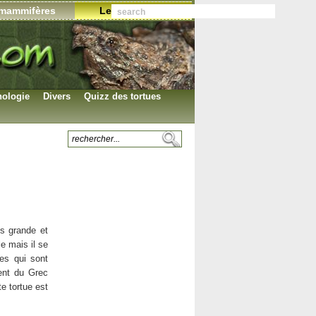
mammifères
Les annonces
ologie
Divers
Quizz des tortues
Planches photos
Les tortues terrestres
identification
Les tortues
Les articles
aquatiques
Le symbole
Les citations
Les proverbes
Les associations
us grande et
Collection d’objets
e mais il se
Les images .GIF
res qui sont
ent du Grec
L’auteur du site
e tortue est