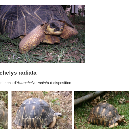
chelys radiata
écimens d’
Astrochelys radiata
à disposition.