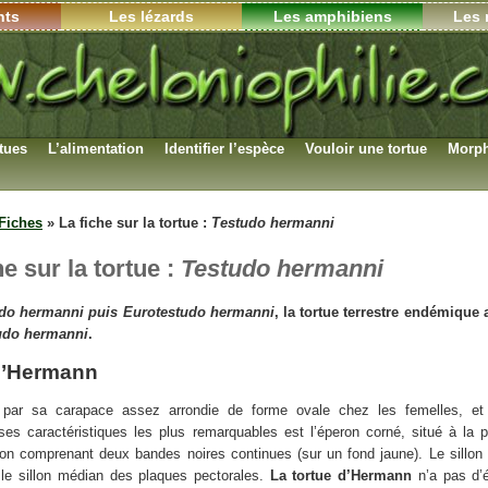
nts
Les lézards
Les amphibiens
Les 
rtues
L’alimentation
Identifier l’espèce
Vouloir une tortue
Morph
Fiches
»
La fiche sur la tortue :
Testudo hermanni
he sur la tortue :
Testudo hermanni
do hermanni puis Eurotestudo hermanni
, la tortue terrestre endémique a
udo hermanni
.
 d’Hermann
 par sa carapace assez arrondie de forme ovale chez les femelles, et
es caractéristiques les plus remarquables est l’éperon corné, situé à la 
ron comprenant deux bandes noires continues (sur un fond jaune). Le sillo
le sillon médian des plaques pectorales.
La tortue d’Hermann
n’a pas d’