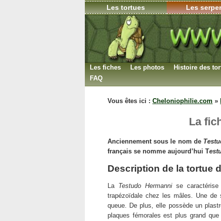
Les tortues
Les serpe
Les fiches
Les photos
Histoire des to
FAQ
Déterminer le sexe
Vous êtes ici :
Cheloniophilie.com
»
L’hibernation
La reproduction
La fic
Le nombre d’espèces
Anciennement sous le nom de
Testu
Les soins
français se nomme aujourd’hui T
est
Garder une carapace
Description de la tortue
Incubation des oeufs
Espérance de vie
La
Testudo Hermanni
se caractérise
trapézoïdale chez les mâles. Une de s
Législation
queue. De plus, elle possède un plast
Maladies
plaques fémorales est plus grand que 