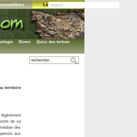
mammifères
Les annonces
ologie
Divers
Quizz des tortues
Planches photos
Les tortues terrestres
identification
Les tortues
Les articles
aquatiques
Le symbole
Les citations
Les proverbes
u territoire
Les associations
Collection d’objets
Les images .GIF
 légèrement
L’auteur du site
pointe de sa
n médian des
éperons aux