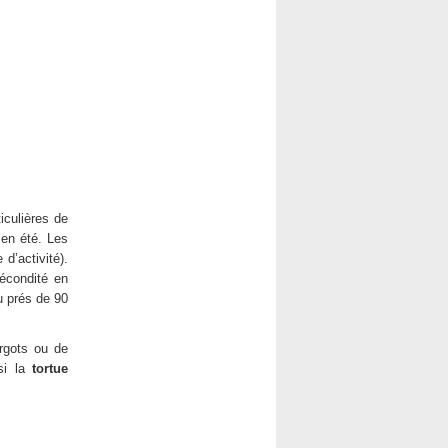
iculières de
 en été. Les
d’activité).
écondité en
u prés de 90
argots ou de
si la
tortue