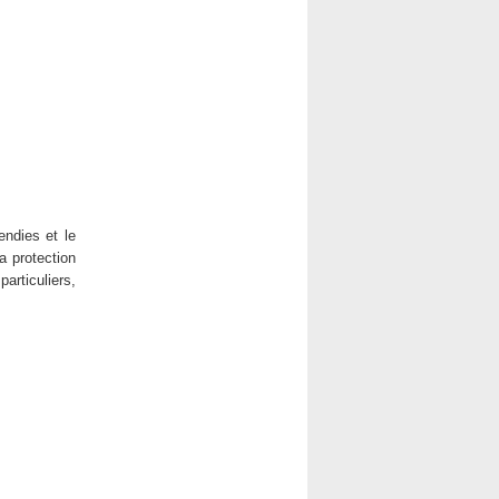
endies et le
 protection
articuliers,