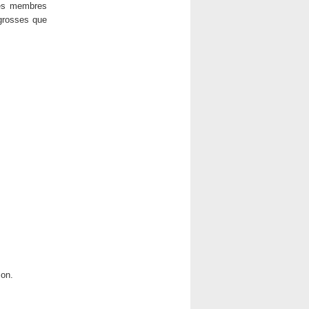
les membres
 grosses que
zon.