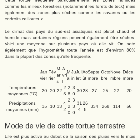
comme les milieux forestiers (notamment les forêts de teck) mais
également des zones plus sèches comme les savanes ou les
endroits caillouteux.
Le climat des pays du sud-est asiatiques est plutôt chaud et
humide mais certaines régions peuvent également être sèches.
Voici une moyenne sur plusieurs pays où elle vit. On note
également que l’hygrométrie toute l’année est d’environ 80%
dans la plupart des zones qu’elle fréquente.
M
A
Jan
Fév
M
Ju
Juil
Ao
Septe
Octo
Nove
Déce
ar
vri
vier
rier
ai
in
let
ût
mbre
bre
mbre
mbre
s
l
Températures
2
2
3
20
20
22
30
28
27
25
22
20
moyennes (°C)
5
8
0
2
3
Précipitations
4
31
26
15
10
13
2
3
334
268
114
56
moyennes (mm)
2
4
8
0
0
Mode de vie de cette tortue terrestre
Elle est plus active au début de la saison des pluies vers le mois