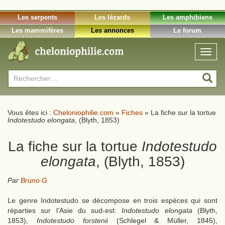
Les serpents
Les lézards
Les amphibiens
Les mammifères
Les annonces
Le forum
Toggl
naviga
Rechercher :
Vous êtes ici :
Cheloniophilie.com
»
Fiches
»
La fiche sur la tortue
Indotestudo elongata
, (Blyth, 1853)
La fiche sur la tortue
Indotestudo
elongata
, (Blyth, 1853)
Par
Bruno G
Le genre Indotestudo se décompose en trois espèces qui sont
réparties sur l’Asie du sud-est:
Indotestudo elongata
(Blyth,
1853),
Indotestudo forstenii
(Schlegel & Müller, 1845),