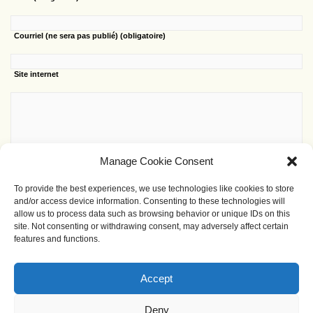
Courriel
(ne sera pas publié) (obligatoire)
Site internet
Manage Cookie Consent
To provide the best experiences, we use technologies like cookies to store
and/or access device information. Consenting to these technologies will
allow us to process data such as browsing behavior or unique IDs on this
site. Not consenting or withdrawing consent, may adversely affect certain
Avertissez-moi des prochains commentaires par e-mail
features and functions.
−
six
=
Accept
Deny
Contact Webmaster