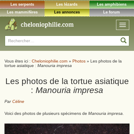
Les serpents
Les lézards
Les amphibiens
Les mammifères
Les annonces
Le forum
Toggl
naviga
Rechercher :
Vous êtes ici :
Cheloniophilie.com
»
Photos
»
Les photos de la
tortue asiatique :
Manouria impresa
Les photos de la tortue asiatique
:
Manouria impresa
Par
Céline
Voici des photos de plusieurs spécimens de
Manouria impresa
.