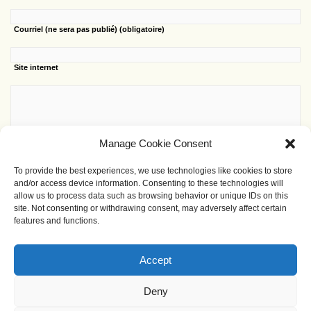
Courriel
(ne sera pas publié) (obligatoire)
Site internet
Manage Cookie Consent
To provide the best experiences, we use technologies like cookies to store
and/or access device information. Consenting to these technologies will
allow us to process data such as browsing behavior or unique IDs on this
site. Not consenting or withdrawing consent, may adversely affect certain
features and functions.
Avertissez-moi des prochains commentaires par e-mail
sept
×
=
vingt huit
Accept
Deny
Contact Webmaster