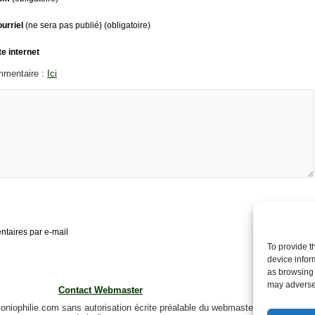
urriel
(ne sera pas publié) (obligatoire)
te internet
mmentaire :
Ici
taires par e-mail
To provide t
device infor
as browsing 
may adversel
Contact Webmaster
loniophilie.com sans autorisation écrite préalable du webmaster constitue une 