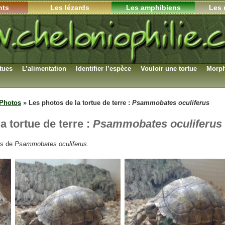
nts
Les lézards
Les amphibiens
Les 
rtues
L’alimentation
Identifier l’espèce
Vouloir une tortue
Morph
Photos
»
Les photos de la tortue de terre :
Psammobates oculiferus
a tortue de terre :
Psammobates oculiferus
ns de
Psammobates oculiferus
.