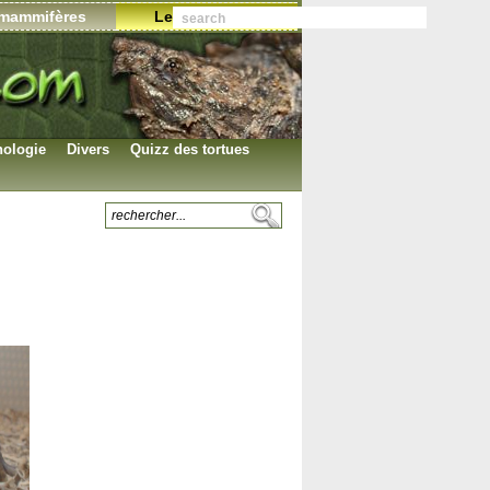
mammifères
Les annonces
ologie
Divers
Quizz des tortues
Planches photos
Les tortues terrestres
identification
Les tortues
Les articles
aquatiques
Le symbole
Les citations
Les proverbes
Les associations
Collection d’objets
Les images .GIF
L’auteur du site