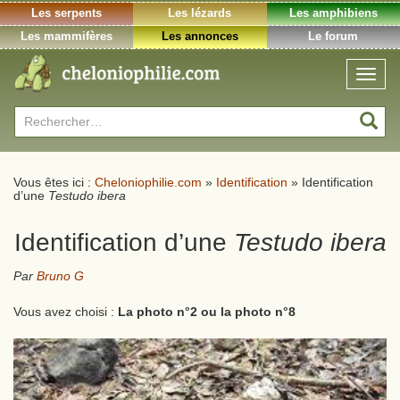
Les serpents
Les lézards
Les amphibiens
Les mammifères
Les annonces
Le forum
Toggl
naviga
Rechercher :
Vous êtes ici :
Cheloniophilie.com
»
Identification
»
Identification
d’une
Testudo ibera
Identification d’une
Testudo ibera
Par
Bruno G
Vous avez choisi :
La photo n°2 ou la photo n°8