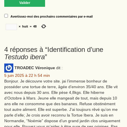
Avertissez-moi des prochains commentaires par e-mail
×
huit
=
48
4 réponses à “
Identification d’une
Testudo ibera
”
TROADEC Véronique
dit :
5 juin 2025 à 22 h 54 min
Bonjour. Je découvre votre site. jai l’immense bonheur de
posséder une tortue de terre, âgée d’environ 35/40 ans. Elle vit
avec nous depuis 30 ans. Elle pèse 4,8kgs. Elle hiberne
d’Octobre à Mars. Jeune elle mangeait de tout, mais depuis 10
ans elle ne consomme que des bananes. Refuse obstinément
tout autre aliment. Elle est superbe. J’ai toujours rêvé qu’on me
parle d’elle; Je crois avoir reconnu la Tortue Ibera. Je suis en
Normandie, “Noémie” dispose d’un grand jardin clos uniquement
pour elle. Pouvez vous m’aider à être sure de ses origines. Pas