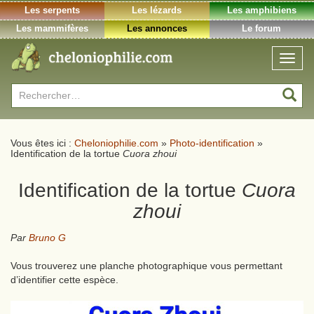
Les serpents
Les lézards
Les amphibiens
Les mammifères
Les annonces
Le forum
Toggl
naviga
Rechercher :
Vous êtes ici :
Cheloniophilie.com
»
Photo-identification
»
Identification de la tortue
Cuora zhoui
Identification de la tortue
Cuora
zhoui
Par
Bruno G
Vous trouverez une planche photographique vous permettant
d’identifier cette espèce.