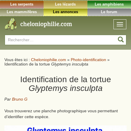
Les serpents
Les lézards
Les amphibiens
Les mammifères
Les annonces
Le forum
Toggl
naviga
Rechercher :
Vous êtes ici :
Cheloniophilie.com
»
Photo-identification
»
Identification de la tortue
Glyptemys insculpta
Identification de la tortue
Glyptemys insculpta
Par
Bruno G
Vous trouverez une planche photographique vous permettant
d’identifier cette espèce.