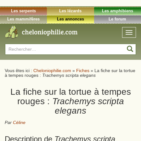
Les serpents
Les lézards
Les amphibiens
Les mammifères
Les annonces
Le forum
Toggl
naviga
Rechercher :
Vous êtes ici :
Cheloniophilie.com
»
Fiches
»
La fiche sur la tortue
à tempes rouges :
Trachemys scripta elegans
La fiche sur la tortue à tempes
rouges :
Trachemys scripta
elegans
Par
Céline
Description de
Trachemys scripta